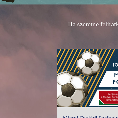
Ha szeretne felirat
Miami Családi Focibaj