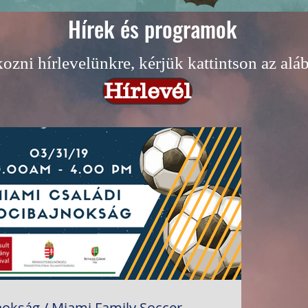
Hírek és programok
kozni hírlevelünkre, kérjük kattintson az al
Hírlevél
nokság / Miami Family Soccer