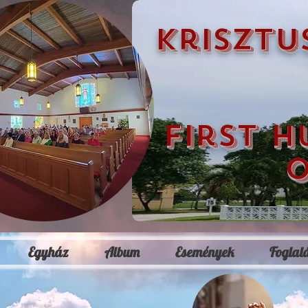
krisztu
first h
o
Egyház
Album
Események
Foglal