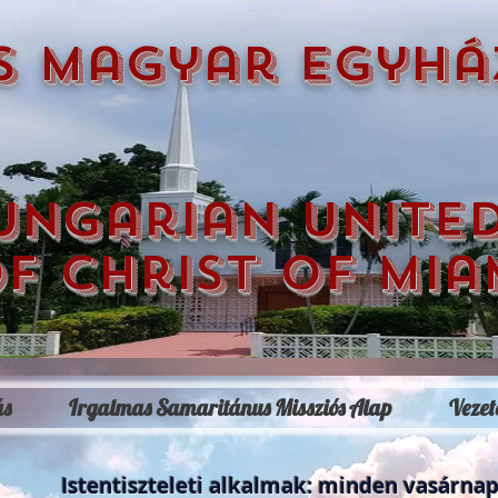
s magyar egyhá
ungarian unite
f christ of mia
ás
Irgalmas Samaritánus Missziós Alap
Vezet
Istentiszteleti alkalmak: minden vasárnap