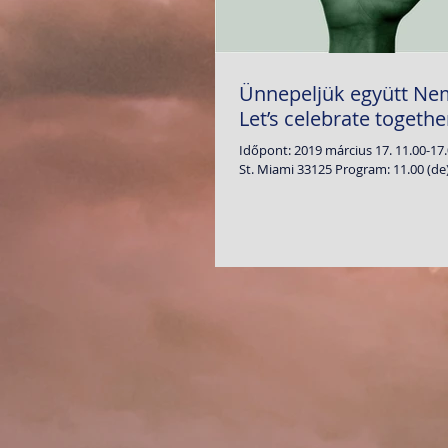
Ünnepeljük együtt Ne
Let’s celebrate togeth
Időpont: 2019 március 17. 11.00-1
St. Miami 33125 Program: 11.00 (de).