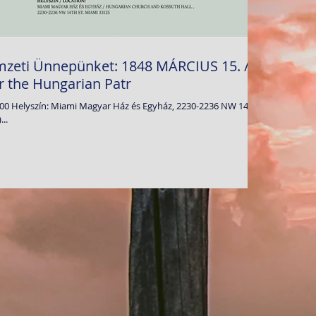
mzeti Ünnepünket: 1848 MÁRCIUS 15. /
er the Hungarian Patr
7.00 Helyszín: Miami Magyar Ház és Egyház, 2230-2236 NW 14th
..