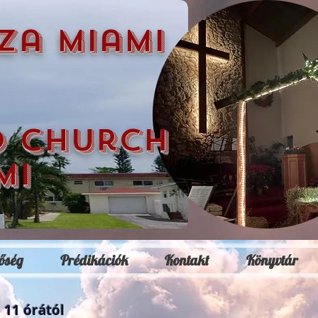
za miami
d church
mi
őség
Prédikációk
Kontakt
Könyvtár
 11 órától