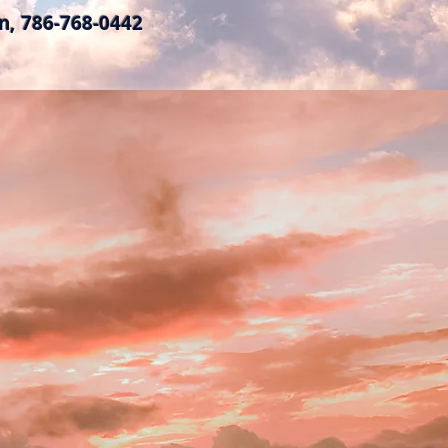
án, 786-768-0442