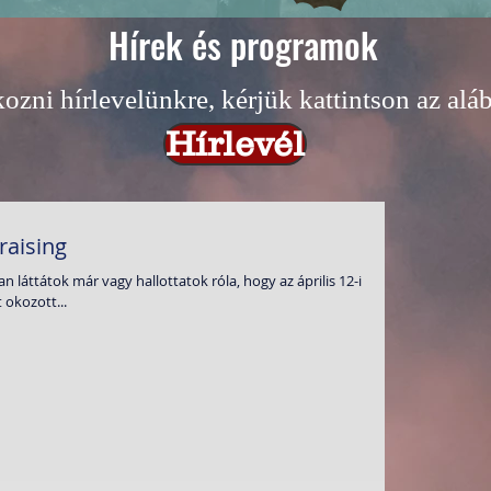
Hírek és programok
kozni hírlevelünkre, kérjük kattintson az al
Hírlevél
aising
 láttátok már vagy hallottatok róla, hogy az április 12-i
 okozott...