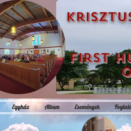
krisztu
first h
o
Egyház
Album
Események
Foglal