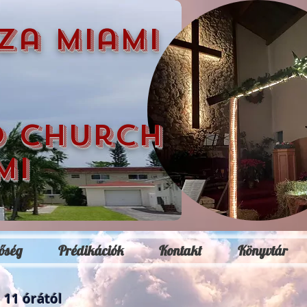
za miami
d church
mi
őség
Prédikációk
Kontakt
Könyvtár
 11 órától