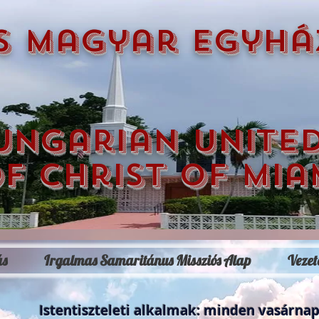
s magyar egyhá
ungarian unite
f christ of mia
ás
Irgalmas Samaritánus Missziós Alap
Vezet
Istentiszteleti alkalmak: minden vasárnap