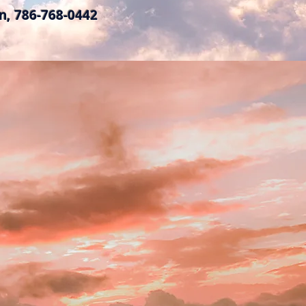
án, 786-768-0442