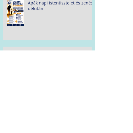
Apák napi istentisztelet és zenés
délután
Istentiszteleti alkalom - Fort
Lauderdale
Szabadtéri istentisztelet és piknik