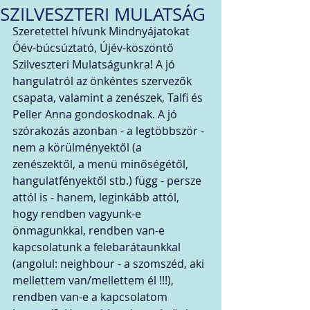
SZILVESZTERI MULATSÁG
Szeretettel hívunk Mindnyájatokat 
Óév-búcsúztató, Újév-köszöntő 
Szilveszteri Mulatságunkra! A jó 
hangulatról az önkéntes szervezők 
csapata, valamint a zenészek, Talfi és 
Peller Anna gondoskodnak. A jó 
szórakozás azonban - a legtöbbször - 
nem a körülményektől (a 
zenészektől, a menü minőségétől, 
hangulatfényektől stb.) függ - persze 
attól is - hanem, leginkább attól, 
hogy rendben vagyunk-e 
önmagunkkal, rendben van-e 
kapcsolatunk a felebarátaunkkal 
(angolul: neighbour - a szomszéd, aki 
mellettem van/mellettem él !!!), 
rendben van-e a kapcsolatom 