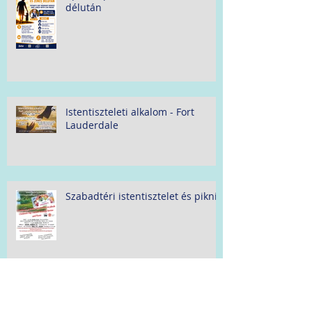
délután
Istentiszteleti alkalom - Fort
Lauderdale
Szabadtéri istentisztelet és piknik
Pünkösd