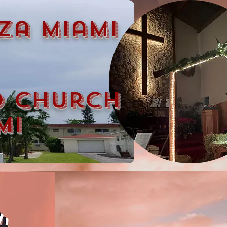
za miami
d church
mi