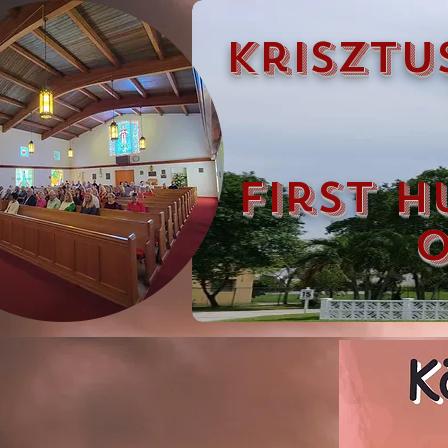
krisztu
first h
o