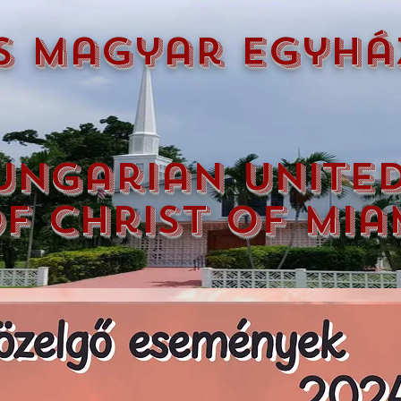
s magyar egyhá
ungarian unite
f christ of mia